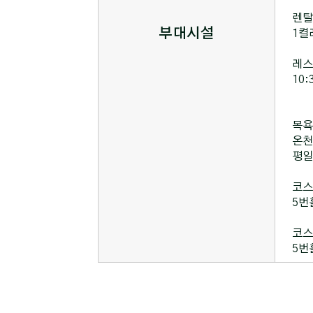
렌탈
부대시설
1켤레
레스
10:
목욕
온천
평일
코스
5번
코스
5번