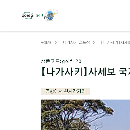
HOME
나가사키 골프장
【나가사키】사세
상품코드:
golf-20
【나가사키】사세보 
공항에서 한시간거리