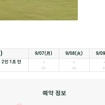
)
9/07(月)
9/08(火)
9/0
2인 1조 안
×
×
¥0
¥0
¥
예약 정보