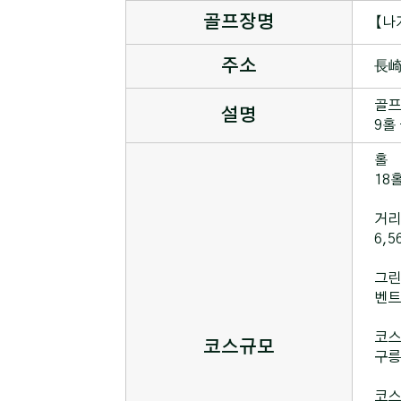
골프장명
【나
주소
長崎
골프
설명
9홀
홀
18
거리
6,
그린
벤트
코스
코스규모
구릉
코스