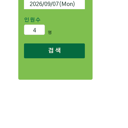
인원수
명
검 색