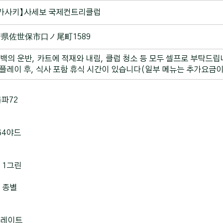
가사키】사세보 국제컨트리클럽
県佐世保市口ノ尾町1589
백의 운반, 카트에 적재와 내림, 클럽 청소 등 모두 셀프로 부탁드립
 플레이 후, 식사 포함 휴식 시간이 있습니다(일부 메뉴는 추가요금이
홀파72
564야드
 1그린
 종별
레이트