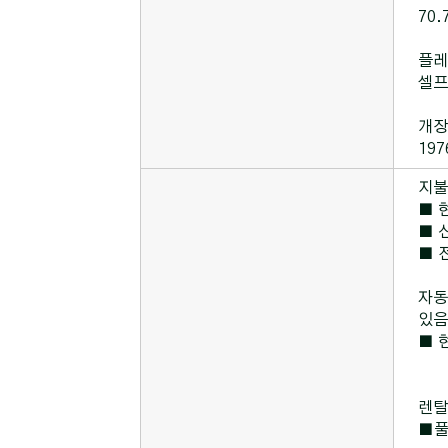
70.
플레
셀프
개장
197
지불
■ 
■ 신
■ 전
자동
있음
■ 
렌탈
■풀