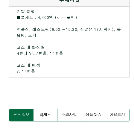
렌탈 클럽
■풀세트 : 4,400엔 (세금 포함)
연습장, 레스토랑(9:00 ～15:30, 주말은 17시까지), 목
욕탕, 로커
코스 내 화장실
4번티 옆, 7번홀, 14번홀
코스 내 매점
7, 14번홀
코스 정보
액세스
주의사항
상품QnA
이용후기