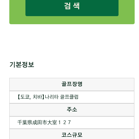
검 색
기본정보
골프장명
【도쿄, 치바】나리타 골프클럽
주소
千葉県成田市大室１２７
코스규모