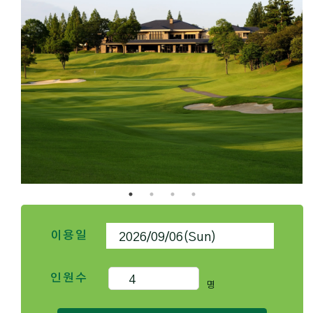
이용일
인원수
명