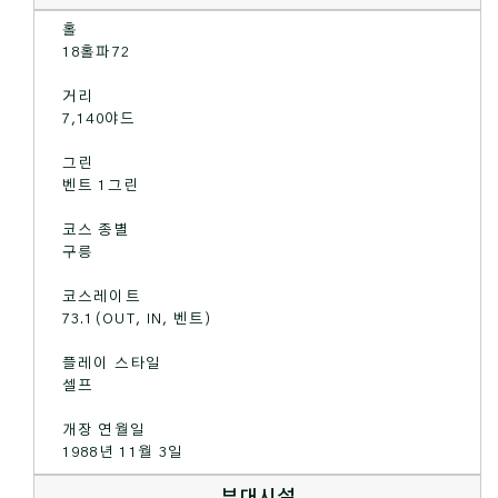
홀
18홀파72
거리
7,140야드
그린
벤트 1그린
코스 종별
구릉
코스레이트
73.1(OUT, IN, 벤트)
플레이 스타일
셀프
개장 연월일
1988년 11월 3일
부대시설