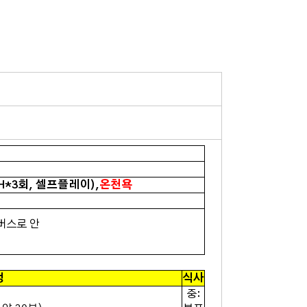
*3회, 셀프플레이),
온천욕
버스로 안
정
식사
중: