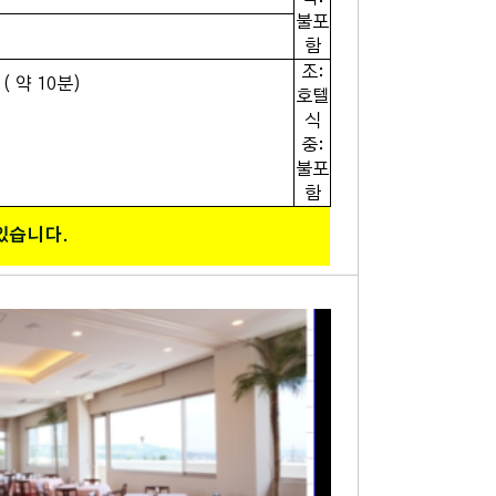
불포
함
조:
 약 10분)
호텔
식
중:
불포
함
있습니다.