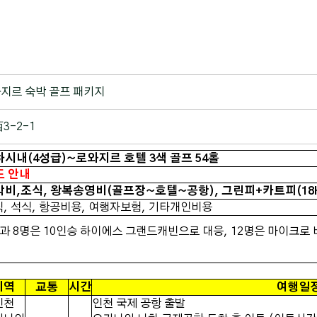
지르 숙박 골프 패키지
-2-1
시내(4성급)~로와지르 호텔 3색 골프 54홀
도 안내
박비,조식, 왕복송영비(골프장~호텔~공항), 그린피+카트피(18H
, 석식, 항공비용, 여행자보험, 기타개인비용
과 8명은 10인승 하이에스 그랜드캐빈으로 대응, 12명은 마이크로 
내
지역
교통
시간
여행일
인천
인천 국제 공항 출발