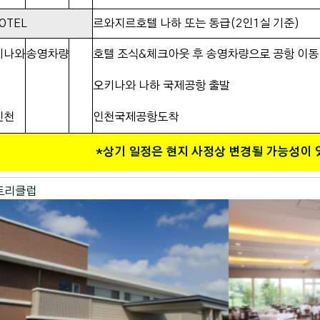
OTEL
르와지르호텔 나하 또는 동급(2인1실 기준)
키나와
송영차량
호텔 조식&체크아웃 후 송영차량으로 공항 이동 (
오키나와 나하 국제공항 출발
인천
인천국제공항도착
*상기 일정은 현지 사정상 변경될 가능성이 
컨트리클럽