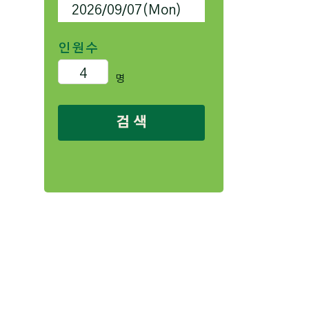
인원수
명
검 색