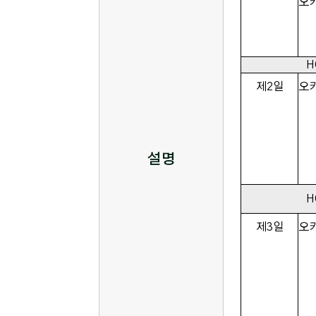
오
H
제2일
오
설명
H
제3일
오