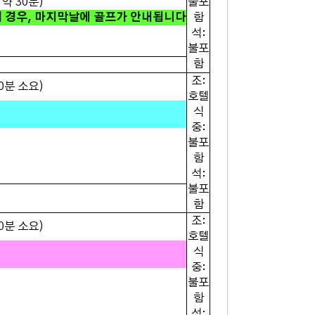
약 30분)
불포
의 경우, 마지막날에 골프가 안내됩니다
함
석:
불포
함
조:
0분 소요)
호텔
식
중:
불포
함
석:
불포
함
조:
0분 소요)
호텔
식
중:
불포
함
석: