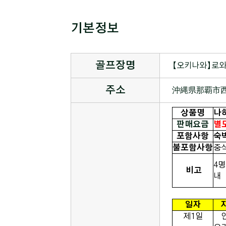
기본정보
골프장명
【오키나와】로와
주소
沖縄県那覇市西3
상품명
나하
판매요금
별
포함사항
숙
불포함사항
중식
4명
비고
일자
제1일