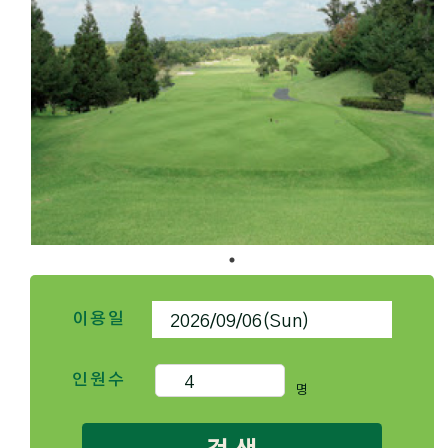
이용일
인원수
명