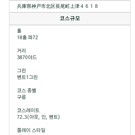
兵庫県神戸市北区長尾町上津４６１８
코스규모
홀
18홀 파72
거리
3870야드
그린
벤트1그린
코스 종별
구릉
코스레이트
72.3(아웃, 인, 벤트)
플레이 스타일