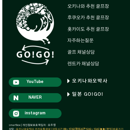
오키나와 추천 골프장
후쿠오카 추천 골프장
홋카이도 추천 골프장
자주하는질문
골프 채널상담
렌트카 채널상담
오키나와오박사
YouTube
일본 GO!GO!
NAVER
instagram
smartbox | 개인정보보호책임자 : 오주영
상담 :
오키나와오박사 카카오톡채널 (상담시간
09~17시/점심시간12시~13시
)▶▶(클릭)바로가기