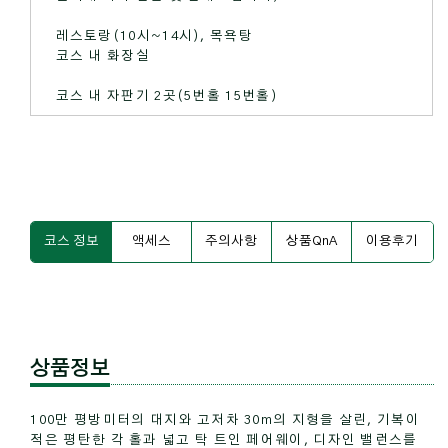
레스토랑(10시~14시), 목욕탕
코스 내 화장실
코스 내 자판기 2곳(5번홀 15번홀)
코스 정보
액세스
주의사항
상품QnA
이용후기
상품정보
100만 평방미터의 대지와 고저차 30m의 지형을 살린, 기복이
적은 평탄한 각 홀과 넓고 탁 트인 페어웨이, 디자인 밸런스를