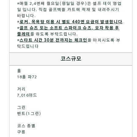
*매월 2,4번째 월요일(평일일 경우)은 셀프 데이 영업
일 입니다. 직접 골프백을 카트에 적재 및 내려주시기
바랍니다.
*
로커, 목욕탕 이용 시 별도 440엔 요금이 발생합니다
.
*
골프 슈즈 또는 소프트 스파이크 슈즈, 모자 착용 후
플레이
를 하도록 부탁드립니다.
*
스타트 시간 30분 전까지는 체크인
을 마치시도록 부
탁드립니다
코스규모
홀
18홀 파72
거리
7,016야드
그린
벤트(1그린)
코스 종별
구릉