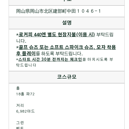
岡山県岡山市北区建部町中田１０４６−１
설명
*
로커피 440엔 별도 현장지불(이용 시)
부탁드립
니다.
*
골프 슈즈 또는 소프트 스파이크 슈즈, 모자 착용
후 플레이
를 하도록 부탁드립니다.
*
스타트 시간 30분 전까지는 체크인
을 마치시도록 부
탁드립니다
코스규모
홀
18홀 파72
거리
6,982야드
그린
벤트