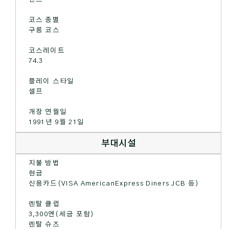
코스 종별
구릉 코스
코스레이트
74.3
플레이 스타일
셀프
개장 연월일
1991년 9월 21일
부대시설
지불 방법
현금
신용카드(VISA AmericanExpress Diners JCB 등)
렌탈 클럽
3,300엔(세금 포함)
렌탈 슈즈