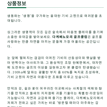
상품정보
생동하는 '생명'을 구가하는 웅대한 기비 고원으로 여러분을 초
대합니다.
싱그러운 생명력이 깃든 깊은 숲속에서 마음껏 플레이를 즐기며
소중한 유대감을 쌓아보세요.
다케베노모리 골프클럽
은 골프를
사랑하는 만큼 자연을 아끼는 분들께 가장 어울리는 공간입니
다.
눈 앞에 펼쳐지는 겹겹이 이어진 기비의 산등성이와 햇살을 받
아 반짝이는 아사히가와. 그 환상적인 조망 한복판에서, 대자연
에 도전하는 골프의 이상을 실현하고자 본 클럽이 탄생했습니
다. 200ha에 달하는 광활한 부지 중 60%를 녹지로 조성하여,
기비 고원의 자연과 아름다운 조화를 이루고 있습니다.
언덕과 강, 숲과 꽃이 어우러진 이곳에서는 사계절의 색채와 향
기를 만끽하고 들새의 지저귐에 귀를 기울이는 특별한 라운딩이
가능합니다. 자연과 교감하며 즐기는 플레이, 다케베노모리에서
저희가 전하고 싶은 가치는 바로 '방문할 때마다 마주하는 감