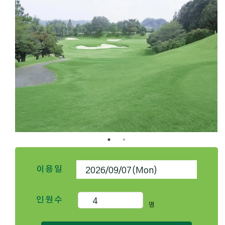
이용일
인원수
명