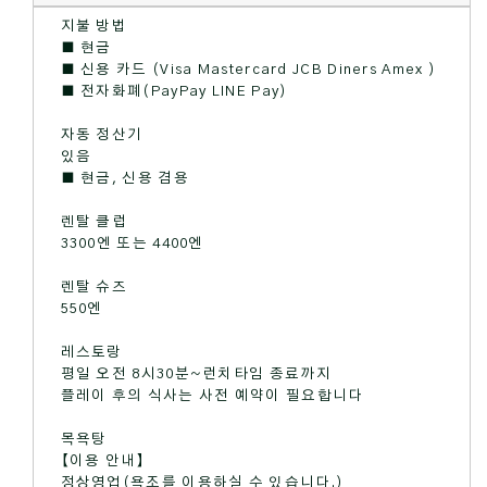
지불 방법
■ 현금
■ 신용 카드 (Visa Mastercard JCB Diners Amex )
■ 전자화폐(PayPay LINE Pay)
자동 정산기
있음
■ 현금, 신용 겸용
렌탈 클럽
3300엔 또는 4400엔
렌탈 슈즈
550엔
레스토랑
평일 오전 8시30분~런치타임 종료까지
플레이 후의 식사는 사전 예약이 필요합니다
목욕탕
【이용 안내】
정상영업(욕조를 이용하실 수 있습니다.)