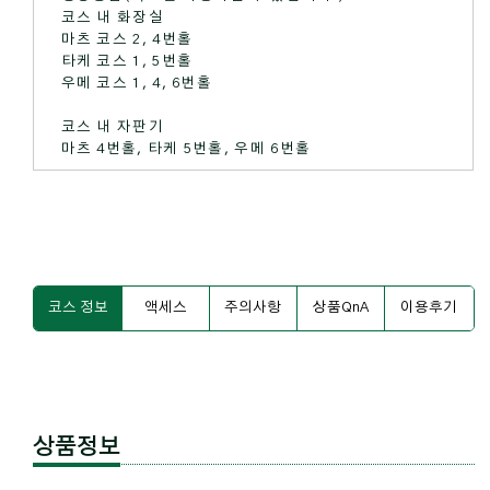
코스 내 화장실
마츠 코스 2, 4번홀
타케 코스 1, 5번홀
우메 코스 1, 4, 6번홀
코스 내 자판기
마츠 4번홀, 타케 5번홀, 우메 6번홀
코스 정보
액세스
주의사항
상품QnA
이용후기
상품정보