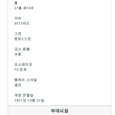
홀
27홀 파108
거리
9773야드
그린
벤트2그린
코스 종별
구릉
코스레이트
70 전후
플레이 스타일
셀프
개장 연월일
1971년 10월 21일
부대시설