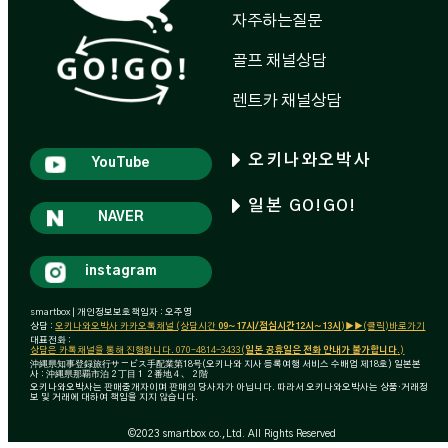
자주하는질문
골프 채널상담
렌트카 채널상담
오키나와오박사
YouTube
일본 GO!GO!
NAVER
instagram
smartbox | 개인정보보호책임자 : 오주영
상담 :
오키나와오박사 카카오톡채널 (상담시간
09~17시/점심시간12시~13시
)▶▶(클릭)바로가기
대표전화 :
상담은 카톡채널을 통해 진행합니다. 070-4814-3433(
일본 공휴일은 전화 안내가 불가합니다
.)
沖縄県知事登録旅行サービス手配業第18号(오키나와 지사 등록여행 서비스 수배업 제18호) 일본본
사 : 沖縄県那覇市泊２丁目１２番地４、２階
오키나와오박사는 판매중개자이며 판매의 당사자가 아닙니다. 따라서 오키나와오박사는 상품·거래정
보 및 거래에 대하여 책임을 지지 않습니다.
©2023 smartbox co.,Ltd. All Rights Reserved