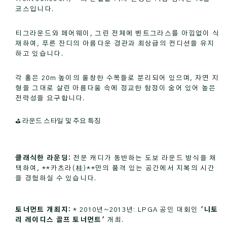
코스입니다.
티그라운드와 페어웨이, 그린 전체에 벤트그라스를 아낌없이 식
재하여, 푸른 잔디의 아름다운 경관과 최상급의 컨디션을 유지
하고 있습니다.
각 홀은 20m 높이의 울창한 수목들로 분리되어 있으며, 자연 지
형을 그대로 살린 아름다움 속에 정교한 함정이 숨어 있어 높은
전략성을 요구합니다.
⛳ 라운드 스타일 및 주요 특징
클래식한 라운딩:
전문 캐디가 동반하는 도보 라운드 방식을 채
택하여, **카츠라(桂)**만의 품격 있는 공간에서 지복의 시간
을 경험하실 수 있습니다.
토너먼트 개최지:
* 2010년~2013년: LPGA 공인 대회인
'니토
리 레이디스 골프 토너먼트'
개최.