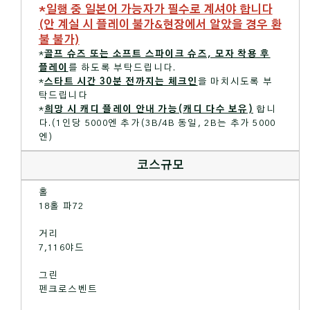
*
일행 중 일본어 가능자가 필수로 계셔야 합니다
(안 계실 시 플레이 불가&현장에서 알았을 경우 환
불 불가)
*
골프 슈즈 또는 소프트 스파이크 슈즈, 모자 착용 후
플레이
를 하도록 부탁드립니다.
*
스타트 시간 30분 전까지는 체크인
을 마치시도록 부
탁드립니다
*
희망 시 캐디 플레이 안내 가능(캐디 다수 보유)
합니
다.(1인당 5000엔 추가(3B/4B 동일, 2B는 추가 5000
엔)
코스규모
홀
18홀 파72
거리
7,116야드
그린
펜크로스벤트