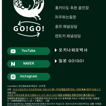
홋카이도 추천 골프장
자주하는질문
골프 채널상담
렌트카 채널상담
오키나와오박사
YouTube
일본 GO!GO!
NAVER
instagram
smartbox | 개인정보보호책임자 : 오주영
상담 :
오키나와오박사 카카오톡채널 (상담시간
09~17시/점심시간12시~13시
)▶▶(클릭)바로가기
대표전화 :
상담은 카톡채널을 통해 진행합니다. 070-4814-3433(
일본 공휴일은 전화 안내가 불가합니다
.)
沖縄県知事登録旅行サービス手配業第18号(오키나와 지사 등록여행 서비스 수배업 제18호) 일본본
사 : 沖縄県那覇市泊２丁目１２番地４、２階
오키나와오박사는 판매중개자이며 판매의 당사자가 아닙니다. 따라서 오키나와오박사는 상품·거래정