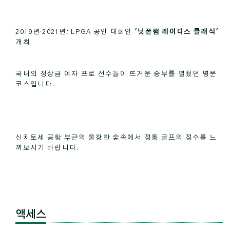
2019년·2021년: LPGA 공인 대회인
'닛폰햄 레이디스 클래식'
개최.
국내외 정상급 여자 프로 선수들이 뜨거운 승부를 펼쳤던 명문
코스입니다.
신치토세 공항 부근의 울창한 숲속에서 정통 골프의 정수를 느
껴보시기 바랍니다.
액세스