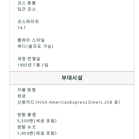
코스 종별
임간 코스
코스레이트
74.7
플레이 스타일
캐디(셀프도 가능)
개장 연월일
1993년 7월 2일
부대시설
지불 방법
현금
신용카드(VISA AmericanExpress Diners JCB 등)
렌탈 클럽
5,500엔(세금 포함)
렌탈 슈즈
1,650엔(세금 포함)