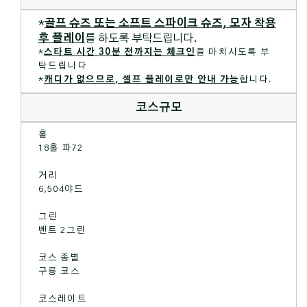
*
골프 슈즈 또는 소프트 스파이크 슈즈, 모자 착용
후 플레이
를 하도록 부탁드립니다.
*
스타트 시간 30분 전까지는 체크인
을 마치시도록 부
탁드립니다
*
캐디가 없으므로, 셀프 플레이로만 안내 가능
합니다.
코스규모
홀
18홀 파72
거리
6,504야드
그린
벤트 2그린
코스 종별
구릉 코스
코스레이트