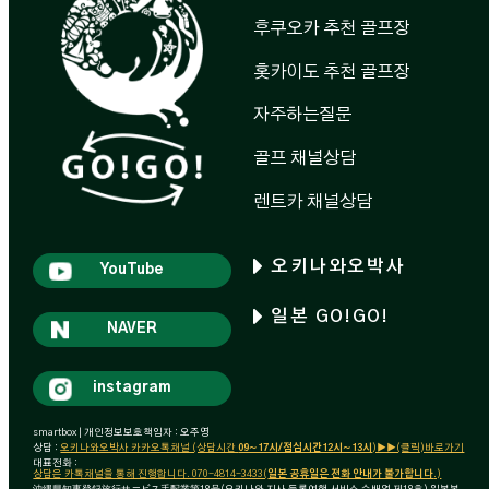
후쿠오카 추천 골프장
홋카이도 추천 골프장
자주하는질문
골프 채널상담
렌트카 채널상담
오키나와오박사
YouTube
일본 GO!GO!
NAVER
instagram
smartbox | 개인정보보호책임자 : 오주영
상담 :
오키나와오박사 카카오톡채널 (상담시간
09~17시/점심시간12시~13시
)▶▶(클릭)바로가기
대표전화 :
상담은 카톡채널을 통해 진행합니다. 070-4814-3433(
일본 공휴일은 전화 안내가 불가합니다
.)