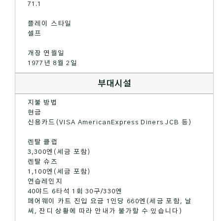
71.1
플레이 스타일
셀프
개장 연월일
1977년 8월 2일
부대시설
지불 방법
현금
신용카드(VISA AmericanExpress Diners JCB 등)
렌탈 클럽
3,300엔(세금 포함)
렌탈 슈즈
1,100엔(세금 포함)
연습레인지
40야드 6타석 1회 30구/330엔
페어웨이 카트 진입 요금 1인당 660엔(세금 포함, 날
씨, 잔디 상황에 따라 안내가 불가할 수 있습니다)