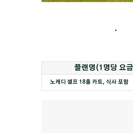
플랜명(1명당 요금
노캐디 셀프 18홀 카트, 식사 포함