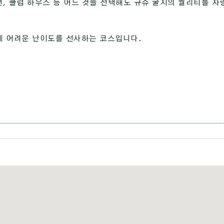
션, 클럽 하우스 등 어느 것을 선택해도 규슈 굴지의 퀄리티를 
어에게 어려운 난이도를 선사하는 코스입니다.