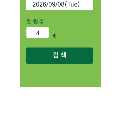
인원수
명
검 색