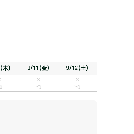
0(木)
9/11(金)
9/12(土)
×
×
×
0
¥0
¥0