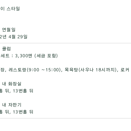
이 스타일
프
 연월일
92년 4월 29일
 클럽
세트 : 3,300엔 (세금 포함)
장, 레스토랑(9:00 ～15:00), 목욕탕(사우나 18시까지), 로커
 내 화장실
홀 뒤, 13번홀 뒤
 내 자판기
홀 뒤, 13번홀 뒤