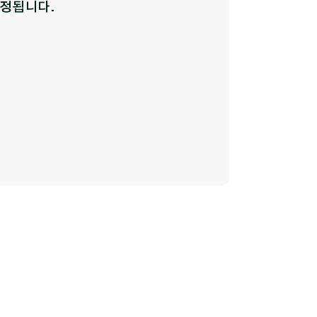
확정됩니다.