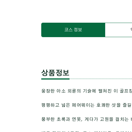
코스 정보
상품정보
웅장한 아소 외륜의 기슭에 펼쳐진 이 골프장
평평하고 넓은 페어웨이는 호쾌한 샷을 즐길
풍부한 초록과 연못, 게다가 고원을 걸치는