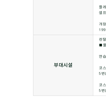
플레
셀
개장
19
렌탈
■풀
연습
부대시설
코스
5번
코스
5번