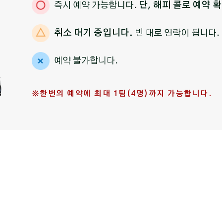
즉시 예약 가능합니다.
단, 해피 콜로 예약 
취소 대기 중입니다.
빈 대로 연락이 됩니다.
예약 불가합니다.
※한번의 예약에 최대 1팀(4명)까지 가능합니다.