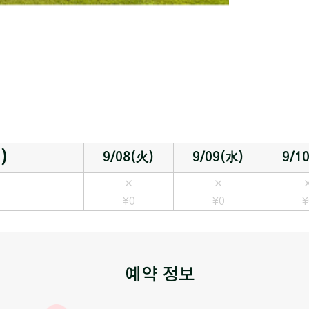
)
9/08(火)
9/09(水)
9/1
×
×
¥0
¥0
¥
예약 정보