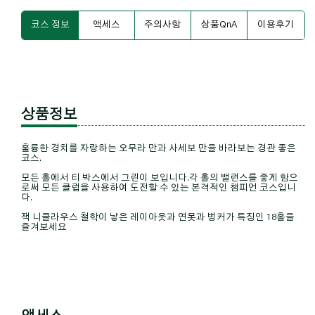
코스 정보
액세스
주의사항
상품QnA
이용후기
상품정보
훌륭한 경치를 자랑하는 오무라 만과 사세보 만을 바라보는 경관 좋은
코스.
모든 홀에서 티 박스에서 그린이 보입니다.각 홀의 밸런스를 좋게 함으
로써 모든 클럽을 사용하여 도전할 수 있는 본격적인 챔피언 코스입니
다.
잭 니클라우스 철학이 낳은 레이아웃과 연못과 벙커가 특징인 18홀을
즐겨보세요