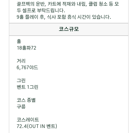
골프백의 운반, 카트에 적재와 내림, 클럽 청소 등 모
두 셀프로 부탁드립니다.
9홀 플레이 후, 식사 포함 휴식 시간이 있습니다.
코스규모
홀
18홀파72
거리
6,767야드
그린
벤트 1그린
코스 종별
구릉
코스레이트
72.4(OUT IN 벤트)