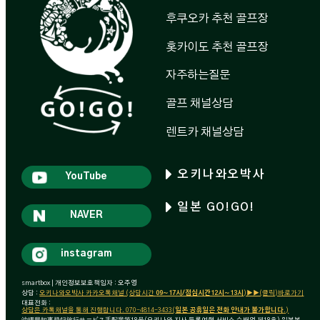
후쿠오카 추천 골프장
홋카이도 추천 골프장
자주하는질문
골프 채널상담
렌트카 채널상담
오키나와오박사
YouTube
일본 GO!GO!
NAVER
instagram
smartbox | 개인정보보호책임자 : 오주영
상담 :
오키나와오박사 카카오톡채널 (상담시간
09~17시/점심시간12시~13시
)▶▶(클릭)바로가기
대표전화 :
상담은 카톡채널을 통해 진행합니다. 070-4814-3433(
일본 공휴일은 전화 안내가 불가합니다
.)